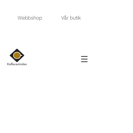
Webbshop
Vår butik
PYRAPACK
Kauppa
/
TEE
/
PYRAPACK
Suodatin
Lajittele
Suodattimet
Tyhjennä kaikki
Suodattimet
Tyhjennä kaikki
Näytä tuotteet
Näytä tuotteet