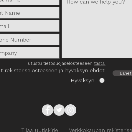
Tutustu tietosuojaselosteeseen
tästä.
t rekisteriselosteeseen ja hyväksyn ehdot
Lähet
Hyväksyn
Tilaa uutiskirje
Verkkokaupan rekisterise