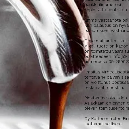
pankkitilinumerosi
kopio Kaffecentralen 
Emme vastaanota palau
Kun palautus on hyväks
palautuksen vastaanot
Ongelmatilanteet kulj
Mikäli tuote on kadonn
on toimitettu väärä tu
osoitteeseen info(a)k
numerossa 09-260022
Ilmoitus virheellisest
tehtävä 14 päivän sisä
on vioittunut postissa
reklamaatio postiin.
Pidätämme oikeuden m
Asiakkaan on ennen ti
oleviin toimitusehtoihi
Oy Kaffecentralen Finl
luottamuksellisesti.