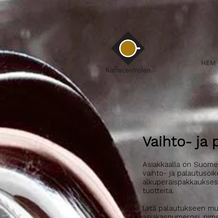
HEM
Vaihto- ja
Asiakkaalla on Suomen
vaihto- ja palautusoi
alkuperäispakkauksess
tuotteita.
Liitä palautukseen mu
asiakasnumerosi, nime