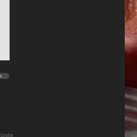
ä
loste