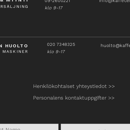
09-2600221
info@kaffece
ÖRSÄLJNING
klo 9-17
020 7348325
N HUOLTO
huolto@kaff
Å MASKINER
klo 9-17
Henkilökohtaiset yhteystiedot >>
Personalens kontaktuppgifter >>