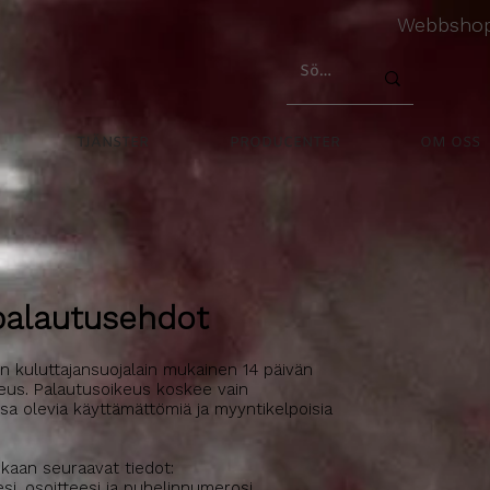
Webbsho
TJÄNSTER
PRODUCENTER
OM OSS
 palautusehdot
 kuluttajansuojalain mukainen 14 päivän
keus. Palautusoikeus koskee vain
a olevia käyttämättömiä ja myyntikelpoisia
kaan seuraavat tiedot:
si, osoitteesi ja puhelinnumerosi