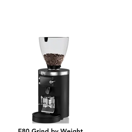
E80 Grind by Weight