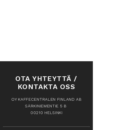
Hae tuotteita
Tilini
Seuraa tilauksia
Suosikit
Ostoskori
Lahjakortit
Näytä hinnat valuutassa:
EUR
OTA YHTEYTTÄ /
KONTAKTA OSS
OY KAFFECENTRALEN FINLAND AB
SÄRKINIEMENTIE 5 B
00210 HELSINKI