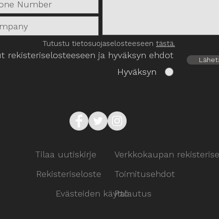
Tutustu tietosuojaselosteeseen
tästä.
t rekisteriselosteeseen ja hyväksyn ehdot
Lähet
Hyväksyn
Tilaa uutiskirje
Verkkokaupan rekisterise
Rekisteriseloste
Toimitusehdot
Evästeiden käyttö
Palautus