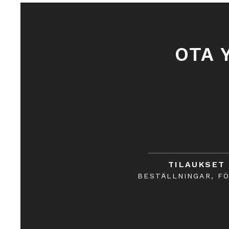
OTA 
TILAUKSET
BESTÄLLNINGAR, F
Näytä lisää
€985.18
Hinta sisältää
alv 25,5% (25.5%)
€200.18
Varastossa: 2 saatavilla
Lisää