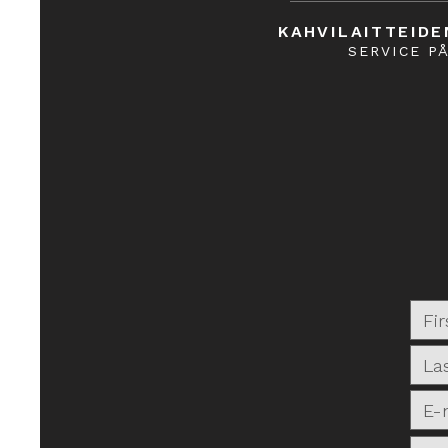
Lisää koriin
Maksa
KAHVILAITTEIDE
Tallenna tuote myöhempää käyttöä varten
SERVICE P
Lisää Suosikiksi
Lisätty Suosikiksi
Näytä Suosikit
Jaa tämä tuote ystävillesi
Jaa
Share
Pinnaa Pinterestissä
PUQ Press Q2 Tampperi - Musta
Saattaa kiinnostaa